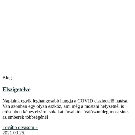
Blog
Elszigetelve
Napjaink egyik leghangosabb hangja a COVID elszigetelő hatása.
Van azonban egy olyan eszköz, ami még a mostani helyzetnél is
erősebben képes elzárni sokakat társaiktól. Valószínűleg most sincs
az emberek többségénél
Tovább olvasom »
2021.03.25.