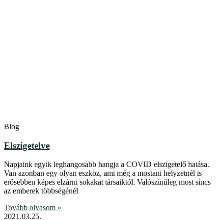
Blog
Elszigetelve
Napjaink egyik leghangosabb hangja a COVID elszigetelő hatása.
Van azonban egy olyan eszköz, ami még a mostani helyzetnél is
erősebben képes elzárni sokakat társaiktól. Valószínűleg most sincs
az emberek többségénél
Tovább olvasom »
2021.03.25.